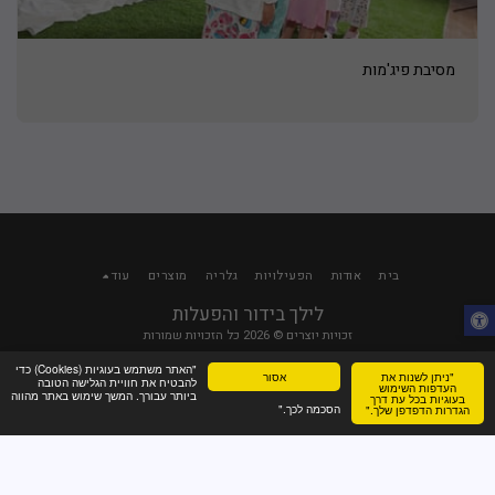
מסיבת פיג'מות
בית
אודות
הפעילויות
גלריה
מוצרים
עוד
לילך בידור והפעלות
זכויות יוצרים © 2026 כל הזכויות שמורות
פרטיות
|
נגישות
"האתר משתמש בעוגיות (Cookies) כדי
"ניתן לשנות את
אסור
מופעל על-ידי
SITE123
-
בניית אתרים
להבטיח את חוויית הגלישה הטובה
העדפות השימוש
ביותר עבורך. המשך שימוש באתר מהווה
בעוגיות בכל עת דרך
הסכמה לכך."
הגדרות הדפדפן שלך."
צור קשר
WhatsApp