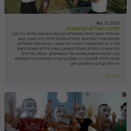
Apr 15, 2020
סדנת ג'אגלינג וקרקסנות
הג'אגלינג נחשב לאחת מאומנויות הקרקס הדורשות שליטה בזריקת
חפצים באוויר ותפיסתם. ג'אגלינג מפתח יכולת ריכוז גבוהה, קשר
עין-יד, זריזות וקואורדינאציה, כיף והנאה. בסדנה שלנו מתחילים
בפרזנטציה היתולית, פעלולי משחק, הצגת הכילים השונים ולאחר
מכן התנסות ומשחק חופשי של המשתתפים. הפעלה חווייתית
ומהנה לגילאי 8 ומעלה. >> מופע קרקס >> מופע אש >> להטוטנים
>> הולכי קביים >>תאטרון רחוב
קרא עוד