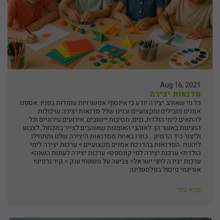
Aug 16, 2021
סדנאות יצירה
כל מי שאוהב יצירה יודע כי אינסוף אפשרויות עומדות בפניו. אספנו
אמנים מובילים ומקצועיים ובנינו שלל סדנאות יצירה שיכולות
להתאים לימי הולדת, גנים, מסיבות יישובים, אירועים עירוניים וכל
החגיגות באשר הן. לאוהבי האומנות שאוהבים לצייר במכחול, לצבוע
וליצור כיד הדמיון... בחרו באחת מסדנאות היצירה שלנו ותתחילו
ליהנות. הסדנאות בהדרכת אמנים מקצועיים.> ערכות יצירה לימי
הולדת> ערכות יצירה לפי קונספט> ערכות יצירה לעונות השנה>
ערכות יצירה לחגי ישראל> צביעה על משטחי ענק > קיר גרפיטי
אוריגמי פיסול בפלסטלינה
קרא עוד