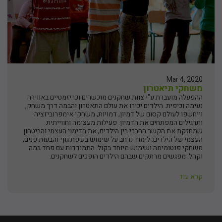
Mar 4, 2020
משחקי תיאטרון
ההפעלה מועברת ע"י צוות שחקנים מוכשרים וכריזמטיים באווירה
נעימה וכיפית. הילדים יכירו את עולם התאטרון והבמה דרך משחק,
וייחשפו לעולם קסום של דמיון, דמויות, משחקי אימפרוביזציה
ותרגילים המפתחים את הדמיון. פעילות מעצימה וחווייתית
שמחזקת את הקשר החברי בין הילדים, את הדימוי העצמי והביטחון
העצמי של הילדים. לימוד נרחב על שימוש בשפת גוף והבעות פנים,
משחקי פנטומימה ושימוש מיוחד בקול. התמודדות עם פחד במה
וקהל. מפגשים מרתקים שבהם הילדים הופכים לשחקנים.
קרא עוד