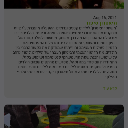
Aug 16, 2021
תיאטרון סיפור
'משחקי תאטרון' לילדים קטנים וגדולים. ההפעלה מועברת ע"י צוות
שחקנים מוכשרים וכריזמטיים באווירה נעימה וכיפית. הילדים יכירו
את עולם התאטרון והבמה דרך משחק, וייחשפו לעולם קסום של
דמיון דמויות ומשחקי אימפרוביזציה ותרגילים המפתחים את
הדמיון. פעילות מעצימה וחווייתית שמחזקת את הקשר החברי בין
הילדים, את הדימוי העצמי והביטחון העצמי של הילדים. לימוד נרחב
על שימוש והבנת שפת גוף, משחקי פנטומימה ושימוש בקול.
התמודדות עם פחד במה וקהל. מפגשים מרתקים שבהם הילדים
הופכים לשחקנים. > חוגים לילדים > סדנאות לילדים ונוער. חוגים
תנועה יוגה לילדים זומבה מחול תאטרון ריקודי עם אוריגמי אלופי
האילוף
קרא עוד